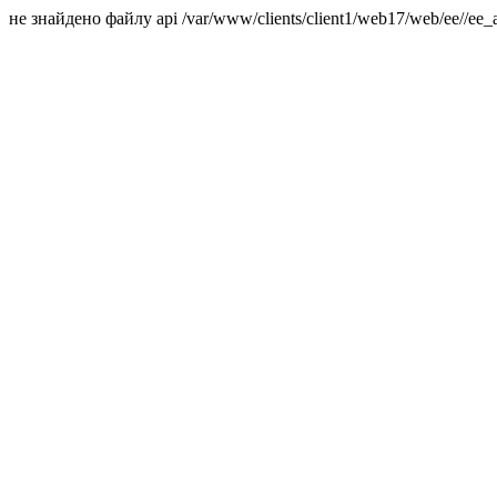
не знайдено файлу api /var/www/clients/client1/web17/web/ee//ee_